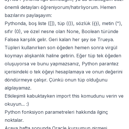
önemli detayları öğreniyorum/hatırlıyorum. Hemen
bazılarını paylaşayım:
Pythonda, boş liste ([]), tüp (()), sözlük ({}), metin ("),
sıfır (0), ve özel nesne olan None, Boolean türünde
Falsea karşılık gelir. Geri kalan her şey ise Trueya.
Tüpleri kullanırken son öğeden hemen sonra virgül
koymayı alışkanlık haline getirin. Eğer tüp tek öğeden
oluşuyorsa ve bunu yapmazsanız, Python parantez
içerisindeki o tek öğeyi hesaplamaya ve onun değerini
döndürmeye çalışır. Çünkü onun tüp olduğunu
algılayamaz.
Etkileşimli kabuktayken import this komudunu verin ve
okuyun... :)
Python fonksiyon parametreleri hakkında ilginç
noktalar
.
Araya hafta sonunda Oracle kursumun girmesi