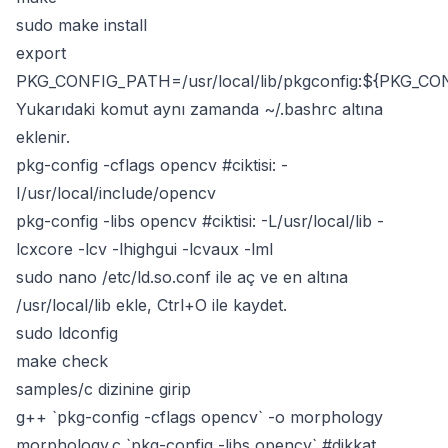
sudo make install
export
PKG_CONFIG_PATH=/usr/local/lib/pkgconfig:${PKG_C
Yukarıdaki komut aynı zamanda ~/.bashrc altına
eklenir.
pkg-config -cflags opencv #ciktisi: -
I/usr/local/include/opencv
pkg-config -libs opencv #ciktisi: -L/usr/local/lib -
lcxcore -lcv -lhighgui -lcvaux -lml
sudo nano /etc/ld.so.conf ile aç ve en altına
/usr/local/lib ekle, Ctrl+O ile kaydet.
sudo ldconfig
make check
samples/c dizinine girip
g++ `pkg-config -cflags opencv` -o morphology
morphology.c `pkg-config -libs opencv` #dikkat,