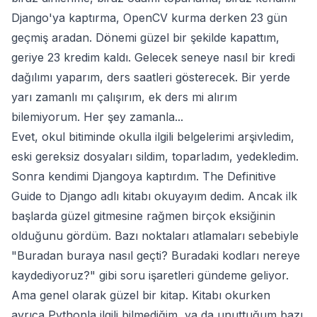
Django
'ya kaptırma,
OpenCV
kurma derken 23 gün
geçmiş aradan. Dönemi güzel bir şekilde kapattım,
geriye 23 kredim kaldı. Gelecek seneye nasıl bir kredi
dağılımı yaparım, ders saatleri gösterecek. Bir yerde
yarı zamanlı mı çalışırım, ek ders mi alırım
bilemiyorum. Her şey zamanla...
Evet, okul bitiminde okulla ilgili belgelerimi arşivledim,
eski gereksiz dosyaları sildim, toparladım, yedekledim.
Sonra kendimi Djangoya kaptırdım.
The Definitive
Guide to Django
adlı kitabı okuyayım dedim. Ancak ilk
başlarda güzel gitmesine rağmen birçok eksiğinin
olduğunu gördüm. Bazı noktaları atlamaları sebebiyle
"Buradan buraya nasıl geçti? Buradaki kodları nereye
kaydediyoruz?" gibi soru işaretleri gündeme geliyor.
Ama genel olarak güzel bir kitap. Kitabı okurken
ayrıca Pythonla ilgili bilmediğim, ya da unuttuğum bazı