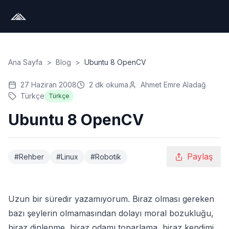
Ana Sayfa
>
Blog
>
Ubuntu 8 OpenCV
27 Haziran 2008
2
dk okuma
Ahmet Emre Aladağ
Türkçe
Türkçe
Ubuntu 8 OpenCV
Paylaş
#
Rehber
#
Linux
#
Robotik
Uzun bir süredir yazamıyorum. Biraz olması gereken
bazı şeylerin olmamasından dolayı moral bozukluğu,
biraz dinlenme, biraz odamı toparlama, biraz kendimi