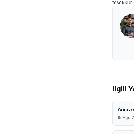
tesekkurl
Ilgili 
Amazon
15 Ağu 