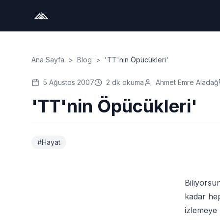
Ana Sayfa
>
Blog
>
'TT'nin Öpücükleri'
5 Ağustos 2007
2
dk okuma
Ahmet Emre Aladağ
'TT'nin Öpücükleri'
#
Hayat
Biliyorsu
kadar hep
izlemeye 