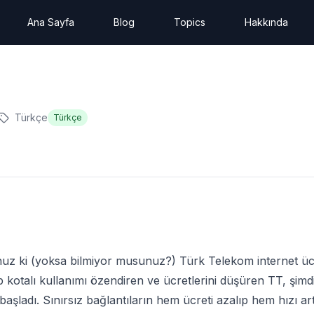
Ana Sayfa
Blog
Topics
Hakkında
Türkçe
Türkçe
nuz ki (yoksa
bilmiyor
musunuz?) Türk Telekom internet ücretl
 kotalı kullanımı özendiren ve ücretlerini düşüren TT, şimdi 
başladı. Sınırsız bağlantıların hem ücreti azalıp hem hızı art