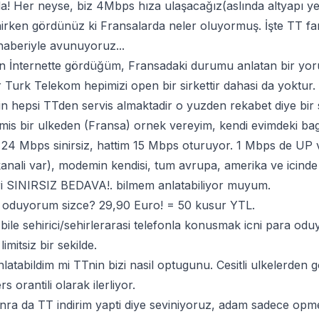
 da! Her neyse, biz 4Mbps hıza ulaşacağız(aslında altyapı y
nirken gördünüz ki Fransalarda neler oluyormuş. İşte TT far
haberiyle avunuyoruz...
ün İnternette gördüğüm, Fransadaki durumu anlatan bir yo
 Turk Telekom hepimizi open bir sirkettir dahasi da yoktur. T
nin hepsi TTden servis almaktadir o yuzden rekabet diye bir
smis bir ulkeden (Fransa) ornek vereyim, kendi evimdeki bag
4 Mbps sinirsiz, hattim 15 Mbps oturuyor. 1 Mbps de UP va
anali var), modemin kendisi, tum avrupa, amerika ve icinde
ri SINIRSIZ BEDAVA!. bilmem anlatabiliyor muyum.
 oduyorum sizce? 29,90 Euro! = 50 kusur YTL.
bile sehirici/sehirlerarasi telefonla konusmak icni para 
imitsiz bir sekilde.
latabildim mi TTnin bizi nasil optugunu. Cesitli ulkelerden go
ers orantili olarak ilerliyor.
ra da TT indirim yapti diye seviniyoruz, adam sadece opme m