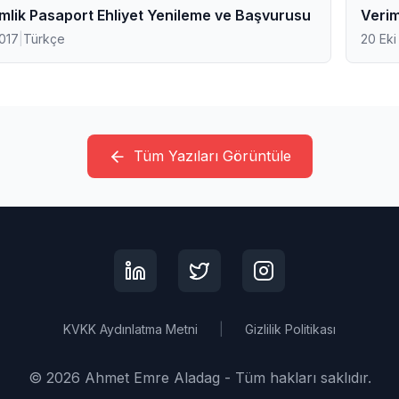
Kimlik Pasaport Ehliyet Yenileme ve Başvurusu
Verim
2017
|
Türkçe
20 Eki
Tüm Yazıları Görüntüle
KVKK Aydınlatma Metni
|
Gizlilik Politikası
©
2026
Ahmet Emre Aladag -
Tüm hakları saklıdır.