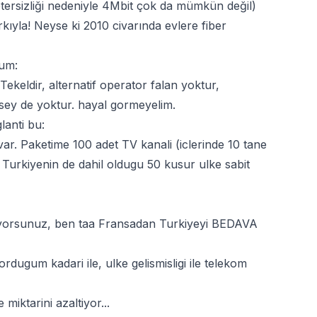
etersizliği nedeniyle 4Mbit çok da mümkün değil)
kıyla! Neyse ki 2010 civarında evlere fiber
rum:
ekeldir, alternatif operator falan yoktur,
 sey de yoktur. hayal gormeyelim.
lanti bu:
r. Paketime 100 adet TV kanali (iclerinde 10 tane
 Turkiyenin de dahil oldugu 50 kusur ulke sabit
oduyorsunuz, ben taa Fransadan Turkiyeyi BEDAVA
rdugum kadari ile, ulke gelismisligi ile telekom
iktarini azaltiyor...