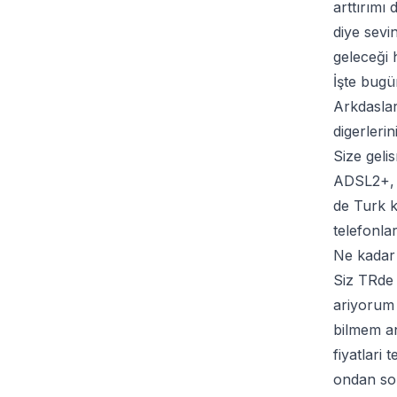
arttırımı
diye sevi
geleceği 
İşte bug
Arkdaslar
digerleri
Size geli
ADSL2+, 2
de Turk k
telefonla
Ne kadar
Siz TRde 
ariyorum l
bilmem an
fiyatlari t
ondan son