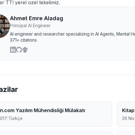
er TT! yerel ozel tekelimiz.
Ahmet Emre Aladag
Principal AI Engineer
AI engineer and researcher specializing in AI Agents, Mental H
371+ citations.
Yazilar
.com Yazılım Mühendisliği Mülakatı
Kitap
2017
|
Türkçe
26 Nis