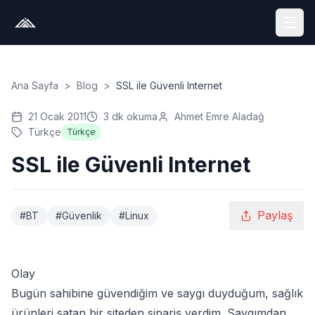
Ana Sayfa
>
Blog
>
SSL ile Güvenli Internet
21 Ocak 2011
3
dk okuma
Ahmet Emre Aladağ
Türkçe
Türkçe
SSL ile Güvenli Internet
Paylaş
#
BT
#
Güvenlik
#
Linux
Olay
Bugün sahibine güvendiğim ve saygı duyduğum, sağlık
ürünleri satan bir siteden sipariş verdim. Saygımdan