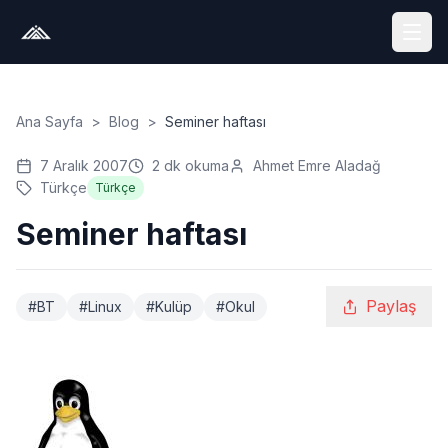
Ana Sayfa
>
Blog
>
Seminer haftası
7 Aralık 2007
2
dk okuma
Ahmet Emre Aladağ
Türkçe
Türkçe
Seminer haftası
Paylaş
#
BT
#
Linux
#
Kulüp
#
Okul