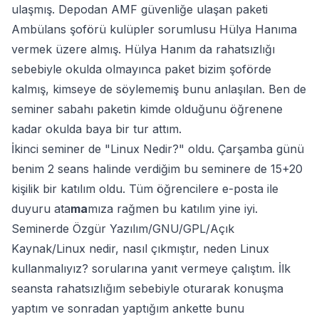
ulaşmış. Depodan AMF güvenliğe ulaşan paketi
Ambülans şoförü kulüpler sorumlusu Hülya Hanıma
vermek üzere almış. Hülya Hanım da rahatsızlığı
sebebiyle okulda olmayınca paket bizim şoförde
kalmış, kimseye de söylememiş bunu anlaşılan. Ben de
seminer sabahı paketin kimde olduğunu öğrenene
kadar okulda baya bir tur attım.
İkinci seminer de "Linux Nedir?" oldu. Çarşamba günü
benim 2 seans halinde verdiğim bu seminere de 15+20
kişilik bir katılım oldu. Tüm öğrencilere e-posta ile
duyuru ata
ma
mıza rağmen bu katılım yine iyi.
Seminerde Özgür Yazılım/GNU/GPL/Açık
Kaynak/Linux nedir, nasıl çıkmıştır, neden Linux
kullanmalıyız? sorularına yanıt vermeye çalıştım. İlk
seansta rahatsızlığım sebebiyle oturarak konuşma
yaptım ve sonradan yaptığım ankette bunu