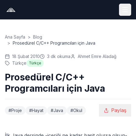
Ana Sayfa
>
Blog
>
Prosedürel C/C++ Programcıları için Java
18 Şubat 2010
3
dk okuma
Ahmet Emre Aladağ
Türkçe
Türkçe
Prosedürel C/C++
Programcıları için Java
Paylaş
#
Proje
#
Hayat
#
Java
#
Okul
İlk Java dersinde -içeriği ne kadar basit olursa olsun-