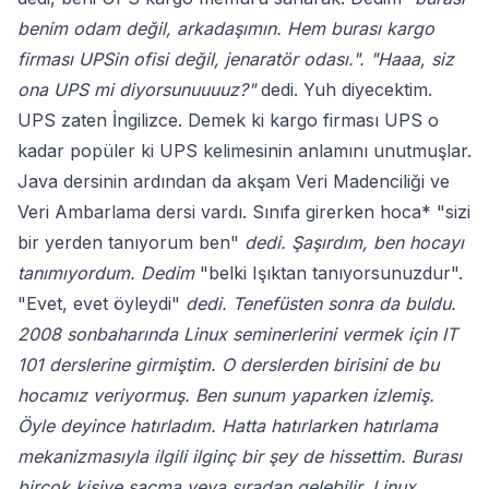
benim odam değil, arkadaşımın. Hem burası kargo
firması UPSin ofisi değil, jenaratör odası.". "Haaa, siz
ona UPS mi diyorsunuuuuz?"
dedi. Yuh diyecektim.
UPS zaten İngilizce. Demek ki kargo firması UPS o
kadar popüler ki UPS kelimesinin anlamını unutmuşlar.
Java dersinin ardından da akşam Veri Madenciliği ve
Veri Ambarlama dersi vardı. Sınıfa girerken hoca* "sizi
bir yerden tanıyorum ben"
dedi. Şaşırdım, ben hocayı
tanımıyordum. Dedim
"belki Işıktan tanıyorsunuzdur".
"Evet, evet öyleydi"
dedi. Tenefüsten sonra da buldu.
2008 sonbaharında Linux seminerlerini vermek için IT
101 derslerine girmiştim. O derslerden birisini de bu
hocamız veriyormuş. Ben sunum yaparken izlemiş.
Öyle deyince hatırladım. Hatta hatırlarken hatırlama
mekanizmasıyla ilgili ilginç bir şey de hissettim. Burası
birçok kişiye saçma veya sıradan gelebilir. Linux