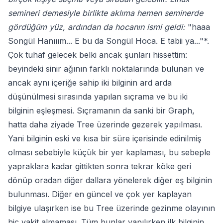
semineri demesiyle birlikte aklıma hemen seminerde
gördüğüm yüz, ardından da hocanın ismi geldi:
"haaa
Songül Hanııım... E bu da Songül Hoca. E tabii ya..."*.
Çok tuhaf gelecek belki ancak şunları hissettim:
beyindeki sinir ağının farklı noktalarında bulunan ve
ancak aynı içeriğe sahip iki bilginin ard arda
düşünülmesi sırasında yapılan sıçrama ve bu iki
bilginin eşleşmesi. Sıçramanın da sanki bir Graph,
hatta daha ziyade Tree üzerinde gezerek yapılması.
Yani bilginin eski ve kısa bir süre içerisinde edinilmiş
olması sebebiyle küçük bir yer kaplaması, bu sebeple
yapraklara kadar gittikten sonra tekrar köke geri
dönüp oradan diğer dallara yönelerek diğer eş bilginin
bulunması. Diğer en güncel ve çok yer kaplayan
bilgiye ulaşırken ise bu Tree üzerinde gezinme olayının
hiç vakit almaması. Tüm bunlar yapılırken ilk bilginin