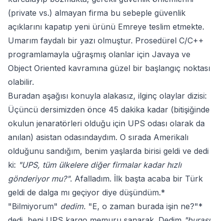
(private vs.) almayan firma bu sebeple güvenlik
açıklarını kapatıp yeni ürünü Emreye teslim etmekte.
Umarım faydalı bir yazı olmuştur. Prosedürel C/C++
programlamayla uğraşmış olanlar için Javaya ve
Object Oriented kavramına güzel bir başlangıç noktası
olabilir.
Buradan aşağısı konuyla alakasız, ilginç olaylar dizisi:
Üçüncü dersimizden önce 45 dakika kadar (bitişiğinde
okulun jenaratörleri olduğu için UPS odası olarak da
anılan) asistan odasındaydım. O sırada Amerikalı
olduğunu sandığım, benim yaşlarda birisi geldi ve dedi
ki:
"UPS, tüm ülkelere diğer firmalar kadar hızlı
gönderiyor mu?"
. Afalladım. İlk başta acaba bir Türk
geldi de dalga mı geçiyor diye düşündüm.*
"Bilmiyorum"
dedim.
"E, o zaman burada işin ne?"*
dedi, beni UPS kargo memuru sanarak. Dedim
"burası