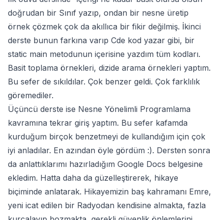
doğrudan bir Sınıf yazıp, ondan bir nesne üretip
örnek çözmek çok da akıllıca bir fikir değilmiş. İkinci
derste bunun farkına varıp Cde kod yazar gibi, bir
static main metodunun içerisine yazdım tüm kodları.
Basit toplama örnekleri, dizide arama örnekleri yaptım.
Bu sefer de sıkıldılar. Çok benzer geldi. Çok farklılık
göremediler.
Üçüncü derste ise Nesne Yönelimli Programlama
kavramına tekrar giriş yaptım. Bu sefer kafamda
kurduğum birçok benzetmeyi de kullandığım için çok
iyi anladılar. En azından öyle gördüm :). Dersten sonra
da anlattıklarımı hazırladığım
Google Docs belgesine
ekledim
. Hatta daha da güzelleştirerek, hikaye
biçiminde anlatarak. Hikayemizin baş kahramanı Emre,
yeni icat edilen bir Radyodan kendisine almakta, fazla
kurcalayıp bozmakta, gerekli güvenlik önlemlerini