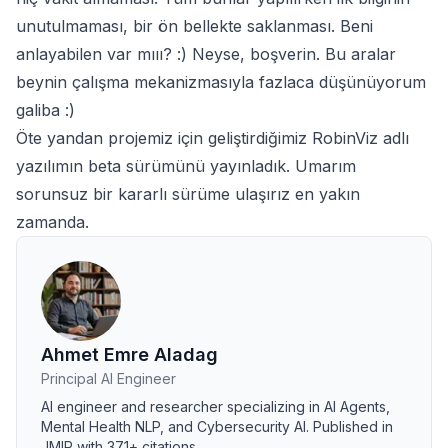
unutulmaması, bir ön bellekte saklanması. Beni
anlayabilen var mııı? :) Neyse, boşverin. Bu aralar
beynin çalışma mekanizmasıyla fazlaca düşünüyorum
galiba :)
Öte yandan projemiz için geliştirdiğimiz RobinViz adlı
yazılımın beta sürümünü
yayınladık
. Umarım
sorunsuz bir kararlı sürüme ulaşırız en yakın
zamanda.
Ahmet Emre Aladag
Principal AI Engineer
AI engineer and researcher specializing in AI Agents,
Mental Health NLP, and Cybersecurity AI. Published in
JMIR with 371+ citations.