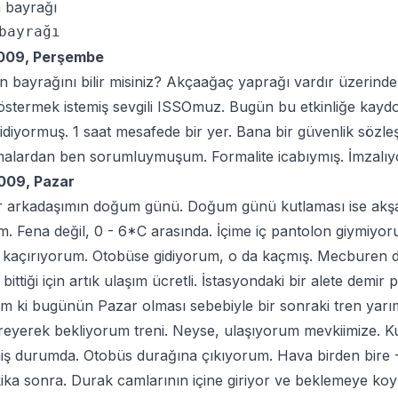
009, Perşembe
 bayrağını bilir misiniz? Akçaağaç yaprağı vardır üzerind
östermek istemiş sevgili ISSOmuz. Bugün bu etkinliğe kayd
idiyormuş. 1 saat mesafede bir yer. Bana bir güvenlik sözleş
malardan ben sorumluymuşum. Formalite icabıymış. İmzalı
009, Pazar
r arkadaşımın doğum günü. Doğum günü kutlaması ise akş
. Fena değil, 0 - 6*C arasında. İçime iç pantolon giymiyor
 kaçırıyorum. Otobüse gidiyorum, o da kaçmış. Mecburen di
bittiği için artık ulaşım ücretli. İstasyondaki bir alete demir
 ki bugünün Pazar olması sebebiyle bir sonraki tren yarı
treyerek bekliyorum treni. Neyse, ulaşıyorum mevkiimize. K
ş durumda. Otobüs durağına çıkıyorum. Hava birden bire -5
ika sonra. Durak camlarının içine giriyor ve beklemeye koy