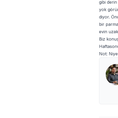
gibi deri
yok görün
diyor. Ön
bir parma
evin uzakl
Biz konuş
Haftasonu
Not: Niy