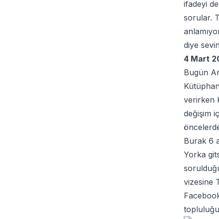
ifadeyi d
sorular. 
anlamıyor
diye sevi
4 Mart 
Bugün Am
Kütüphane
verirken 
değişim i
öncelerde
Burak 6 a
Yorka git
sorulduğu
vizesine 
Facebook
topluluğu