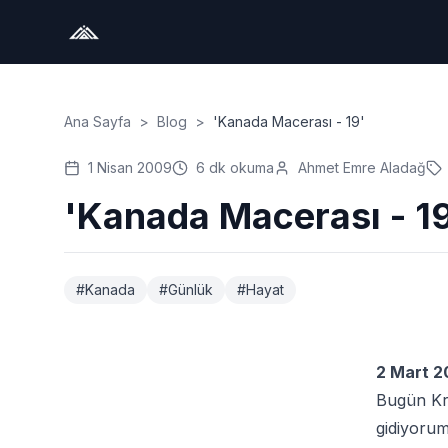
Ana Sayfa
>
Blog
>
'Kanada Macerası - 19'
1 Nisan 2009
6
dk okuma
Ahmet Emre Aladağ
'Kanada Macerası - 1
#
Kanada
#
Günlük
#
Hayat
2 Mart 2
Bugün Kri
gidiyorum