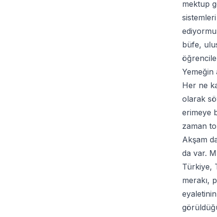
mektup g
sistemler
ediyormuş
büfe, ulu
öğrencile
Yemeğin ar
Her ne ka
olarak sö
erimeye b
zaman top
Akşam da 
da var. M
Türkiye, 
merakı, p
eyaletini
görüldüğü