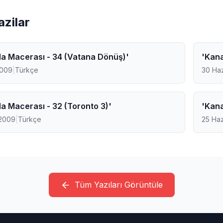
Yazilar
a Macerası - 34 (Vatana Dönüş)'
'Kana
2009
|
Türkçe
30 Ha
a Macerası - 32 (Toronto 3)'
'Kana
2009
|
Türkçe
25 Ha
Tüm Yazıları Görüntüle