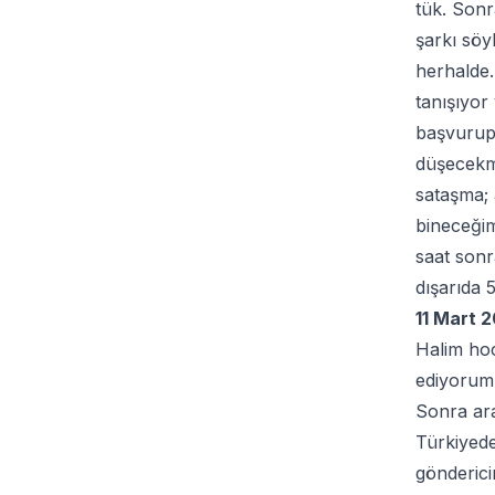
tük. Sonr
şarkı söy
herhalde.
tanışıyor
başvurup 
düşecekmi
sataşma; 
bineceğim
saat son
dışarıda 
11 Mart 
Halim hoc
ediyorum 
Sonra ara
Türkiyede
gönderici