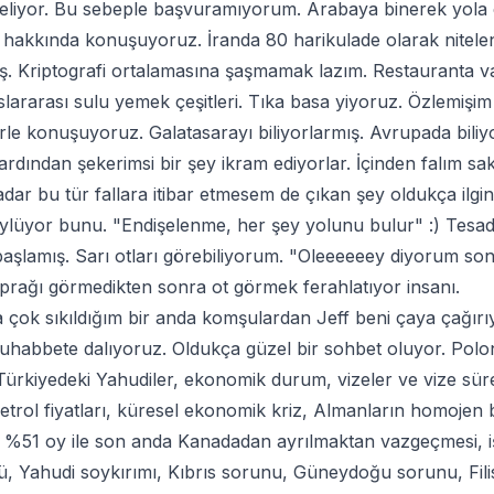
eliyor. Bu sebeple başvuramıyorum. Arabaya binerek yola 
i hakkında konuşuyoruz. İranda 80 harikulade olarak nitele
. Kriptografi ortalamasına şaşmamak lazım. Restauranta va
slararası sulu yemek çeşitleri. Tıka basa yiyoruz. Özlemiş
rle konuşuyoruz. Galatasarayı biliyorlarmış. Avrupada biliyo
dından şekerimsi bir şey ikram ediyorlar. İçinden falım sakızl
dar bu tür fallara itibar etmesem de çıkan şey oldukça ilgin
ylüyor bunu. "Endişelenme, her şey yolunu bulur" :) Tesadüf
aşlamış. Sarı otları görebiliyorum. "Oleeeeeey diyorum s
rağı görmedikten sonra ot görmek ferahlatıyor insanı.
çok sıkıldığım bir anda komşulardan Jeff beni çaya çağır
uhabbete dalıyoruz. Oldukça güzel bir sohbet oluyor. Polon
Türkiyedeki Yahudiler, ekonomik durum, vizeler ve vize sür
etrol fiyatları, küresel ekonomik kriz, Almanların homojen
n %51 oy ile son anda Kanadadan ayrılmaktan vazgeçmesi, işsiz
, Yahudi soykırımı, Kıbrıs sorunu, Güneydoğu sorunu, Filisti