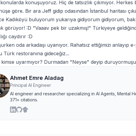
n konularda konuşuyoruz. Hiç de tatsızlık çıkmıyor. Herkes 
üşe göre. Bir ara Jeff gidip odasından İstanbul haritası çık
ce Kadıköyü buluyorum yukarıya gidiyorum gidiyorum, bakı
k görüyor! :D "Vaaav pek bir uzakmış!" Türkiyeye geldiğind
ığı caydırır :D
urken oda arkadaşı uyanıyor. Rahatsız ettiğimizi anlayıp e-
 Türk restoranına gideceğiz...
e kimse uyarmıyor? Durmadan "Neyse" deyip duruyormuş
Ahmet Emre Aladag
Principal AI Engineer
AI engineer and researcher specializing in AI Agents, Mental H
371+ citations.