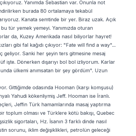
çıkıyoruz. Yanımda Sebastian var. Onunla not
ndirilirken burada 80 ortalamaya tekabül
rıyoruz. Kanata semtinde bir yer. Biraz uzak. Açık
im bu tür yemek yemeyi. Yanımızda oturan
rlar da, Kuzey Amerikada nasıl biliyorlar hayret!
arı gibi fal kağıdı çıkıyor: "Fate will find a way"...
ç geliyor. Sanki her şeyin ters gitmesine mesaj
 işte. Dönerken dışarıyı bol bol izliyorum. Karlar
onunda ülkemi anımsatan bir şey gördüm". Uzun
ıyor. Gittiğimde odasında Hooman (karşı komşusu)
yalı Yahudi kökenliymiş Jeff. Hooman ise İranlı.
eçleri, Jeffin Türk hamamlarında masaj yaptırma
 bir toplum olması ve Türklere kötü bakışı, Quebec
lik sigortaları, Hz. İsanın 3 farklı dinde nasıl
n sorunu, iklim değişiklikleri, petrolün geleceği