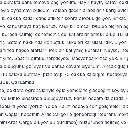
a durakta dans etmeye başlıyorum. Hayır hayır, kafayı çe
leyip oynamayı buldum. Yoldan geçen arabalar / karşı evler
 15 dakika kadar dans ettikten sonra otobüs geliyor. Birkaç 
 ve konuşmaya başlıyoruz. Yaşlı bir amca. 1980de elçinin a
burada kalmış, dönememiş de. Bu aralar emekli olup Türkiy
ş. Sistem hakkında konuştuk, ülkeleri karşılaştırdık. Diyor
anında hapse atarlar." Pek bir katıymış kurallar. Neyse, in
 yine. Saat 11 olmuş neredeyse. İstasyonda kimse yok. Bir 
ra olduğunu görüyor ve dansa devam diyorum. Ancak güç ka
5-10 dakika durmayı planlayıp 70 dakika kaldığımı hesapl
2009, Çarşamba
a, doktora öğrencileriyle öğle yemeğine gideceğini söyleyi
ve Minto binasında buluşuyoruz. Faruk hocam da orada. Ha
balara yöneliyoruz. Yolda Halim hocaya son gelişmeleri ak
n Çağlar hocamın Aras Cargo ile gönderdiği referans mekt
nin(Aras Cargo oluyor bu durumda) huzurunda açılmış ve den