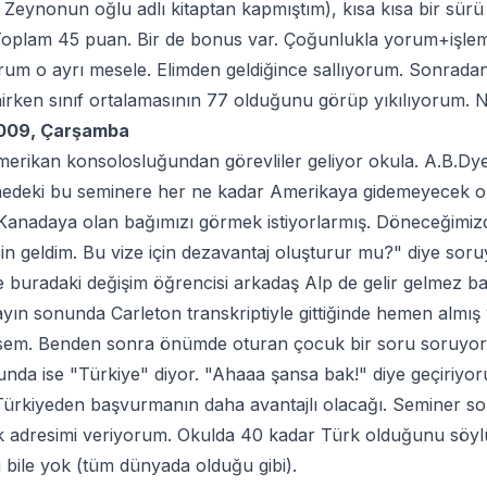
e Zeynonun oğlu adlı kitaptan kapmıştım), kısa kısa bir sü
Toplam 45 puan. Bir de bonus var. Çoğunlukla yorum+işlem. 
um o ayrı mesele. Elimden geldiğince sallıyorum. Sonrada
nirken sınıf ortalamasının 77 olduğunu görüp yıkılıyorum. 
2009, Çarşamba
erikan konsolosluğundan görevliler geliyor okula. A.B.Dy
deki bu seminere her ne kadar Amerikaya gidemeyecek olsa
Kanadaya olan bağımızı görmek istiyorlarmış. Döneceğimizd
çin geldim. Bu vize için dezavantaj oluşturur mu?" diye sor
 buradaki değişim öğrencisi arkadaş Alp de gelir gelmez ba
yın sonunda Carleton transkriptiyle gittiğinde hemen almı
sem. Benden sonra önümde oturan çocuk bir soru soruyor. 
nda ise "Türkiye" diyor. "Ahaaa şansa bak!" diye geçiriyo
Türkiyeden başvurmanın daha avantajlı olacağı. Seminer son
 adresimi veriyorum. Okulda 40 kadar Türk olduğunu söy
 bile yok (tüm dünyada olduğu gibi).