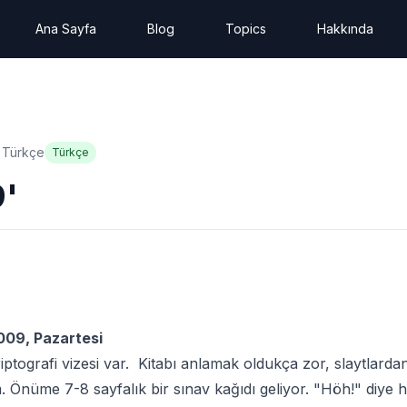
Ana Sayfa
Blog
Topics
Hakkında
Türkçe
Türkçe
9'
009, Pazartesi
ptografi vizesi var. Kitabı anlamak oldukça zor, slaytlarda
. Önüme 7-8 sayfalık bir sınav kağıdı geliyor. "Höh!" di