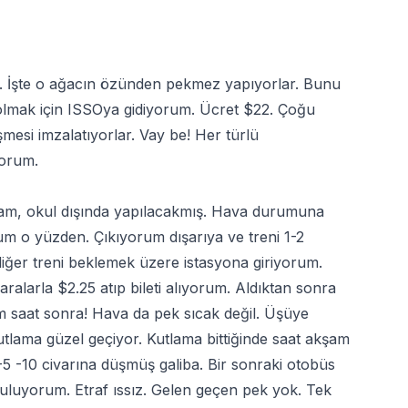
e. İşte o ağacın özünden pekmez yapıyorlar. Bunu
olmak için ISSOya gidiyorum. Ücret $22. Çoğu
mesi imzalatıyorlar. Vay be! Her türlü
yorum.
am, okul dışında yapılacakmış. Hava durumuna
um o yüzden. Çıkıyorum dışarıya ve treni 1-2
ğer treni beklemek üzere istasyona giriyorum.
 paralarla $2.25 atıp bileti alıyorum. Aldıktan sonra
m saat sonra! Hava da pek sıcak değil. Üşüye
utlama güzel geçiyor. Kutlama bittiğinde saat akşam
 -10 civarına düşmüş galiba. Bir sonraki otobüs
uluyorum. Etraf ıssız. Gelen geçen pek yok. Tek