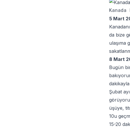
5 Mart 2
Kanadanın
da bize g
ulaşıma g
sakatlan
8 Mart 2
Bugün bi
bakıyorum
dakikayla
Şubat ayı 
görüyorum
üşüye, ti
10u geçmi
15-20 dak