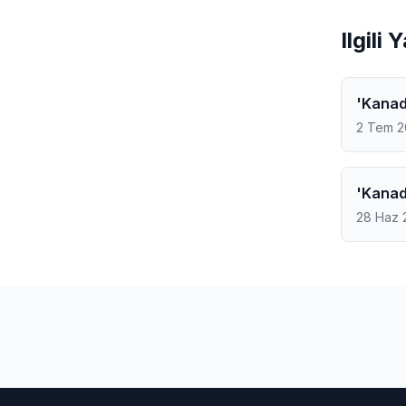
Ilgili 
'Kanad
2 Tem 
'Kanad
28 Haz 