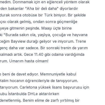
kmedim. Donmamak için en eğlenceli yöntem olarak
den bakanlar "Aha bir deli daha" diyorlardır
durak sonra otobüse bir Türk biniyor. Bir şekilde
şçısı olarak gelmiş, ondan sonra göçmenliğe
eye gitmenin peşinde. Maaşı üçte birine
 ki "Burada sakın ola, yaşlıya, çocuğa ve hayvana
eceğim Bayview durağı geliyor ve iniyorum. Trene
genç daha var sadece. Bir sonraki trenin de yarım
lmadı artık. Gece 11.40 gibi odama vardığımda
ıyorum. Umarım hasta olmam!
p beni de davet ediyor. Memnuniyetle kabul
lim hocanın öğrencileriyle de tanışıyorum.
tarıyorum. Carletona yüksek lisans başvurusu için
ubu İstanbulda DHLe aktarılırken
etlenmiş. Benim elime de zarfı yırtılmış bir