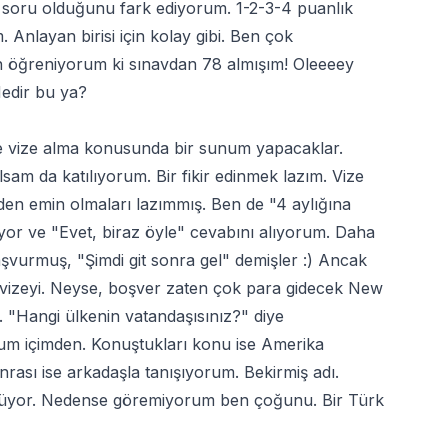
rü soru olduğunu fark ediyorum. 1-2-3-4 puanlık
Anlayan birisi için kolay gibi. Ben çok
n öğreniyorum ki sınavdan 78 almışım! Oleeeey
Nedir bu ya?
e vize alma konusunda bir sunum yapacaklar.
m da katılıyorum. Bir fikir edinmek lazım. Vize
en emin olmaları lazımmış. Ben de "4 aylığına
uyor ve "Evet, biraz öyle" cevabını alıyorum. Daha
şvurmuş, "Şimdi git sonra gel" demişler :) Ancak
ş vizeyi. Neyse, boşver zaten çok para gidecek New
"Hangi ülkenin vatandaşısınız?" diye
rum içimden. Konuştukları konu ise Amerika
rası ise arkadaşla tanışıyorum. Bekirmiş adı.
lüyor. Nedense göremiyorum ben çoğunu. Bir Türk