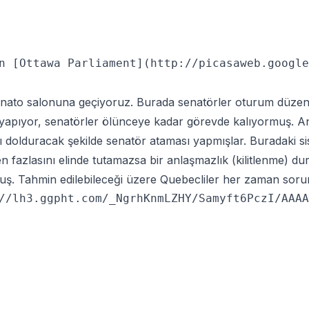
n [Ottawa Parliament](http://picasaweb.google
nato salonuna geçiyoruz. Burada senatörler oturum düzenl
yapıyor, senatörler ölünceye kadar görevde kalıyormuş. Anc
ı dolduracak şekilde senatör ataması yapmışlar. Buradaki sist
 fazlasını elinde tutamazsa bir anlaşmazlık (kilitlenme)
muş. Tahmin edilebileceği üzere Quebecliler her zaman sorun
//lh3.ggpht.com/_NgrhKnmLZHY/Samyft6PczI/AAAA