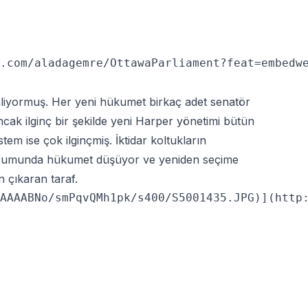
.com/aladagemre/OttawaParliament?feat=embedwe
iyormuş. Her yeni hükumet birkaç adet senatör
ak ilginç bir şekilde yeni Harper yönetimi bütün
em ise çok ilginçmiş. İktidar koltukların
 durumunda hükumet düşüyor ve yeniden seçime
 çıkaran taraf.
AAAABNo/smPqvQMh1pk/s400/S5001435.JPG)](http: