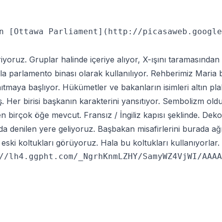
n [Ottawa Parliament](http://picasaweb.google
iriyoruz. Gruplar halinde içeriye alıyor, X-ışını taramasından
la parlamento binası olarak kullanılıyor. Rehberimiz Maria b
nıtmaya başlıyor. Hükümetler ve bakanların isimleri altın pl
iş. Her birisi başkanın karakterini yansıtıyor. Sembolizm oldu
n birçok öğe mevcut. Fransız / İngiliz kapısı şeklinde. Deko
 denilen yere geliyoruz. Başbakan misafirlerini burada a
eski koltukları görüyoruz. Hala bu koltukları kullanıyorlar.
//lh4.ggpht.com/_NgrhKnmLZHY/SamyWZ4VjWI/AAAA