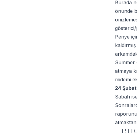
Burada no
önünde bir
önizlemesi
gösterici
Penye içi
kaldırmış
arkamdaki
Summer of
atmaya kı
midemi ek
24 Şubat
Sabah ise
Sonralard
raporunun
atmaktan 
  [![](