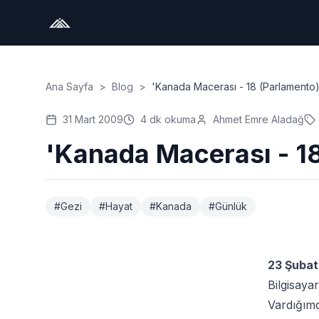
Ana Sayfa
>
Blog
>
'Kanada Macerası - 18 (Parlamento)
31 Mart 2009
4
dk okuma
Ahmet Emre Aladağ
'Kanada Macerası - 1
#
Gezi
#
Hayat
#
Kanada
#
Günlük
23 Şubat
Bilgisaya
Vardığımd