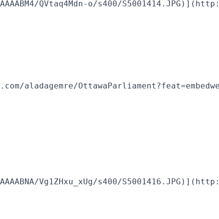
AAAABM4/QVtaq4Mdn-o/s400/S5001414.JPG)](http:
.com/aladagemre/OttawaParliament?feat=embedwe
AAAABNA/Vg1ZHxu_xUg/s400/S5001416.JPG)](http: