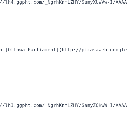
//lh4.ggpht.com/_NgrhKnmLZHY/SamyXUWVw-I/AAAA
n [Ottawa Parliament](http://picasaweb.google
//lh3.ggpht.com/_NgrhKnmLZHY/SamyZQKwW_I/AAAA