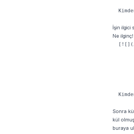
  Kimde
İşin ilgic
Ne ilginç!
  [![](
  Kimde
Sonra küt
kül olmuş
buraya ul