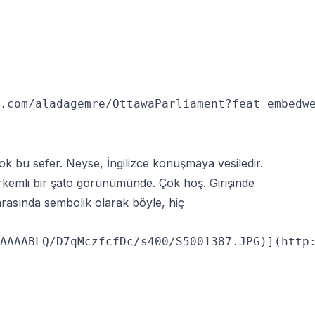
.com/aladagemre/OttawaParliament?feat=embedwe
k bu sefer. Neyse, İngilizce konuşmaya vesiledir.
rkemli bir şato görünümünde. Çok hoş. Girişinde
onrasında sembolik olarak böyle, hiç
AAAABLQ/D7qMczfcfDc/s400/S5001387.JPG)](http: