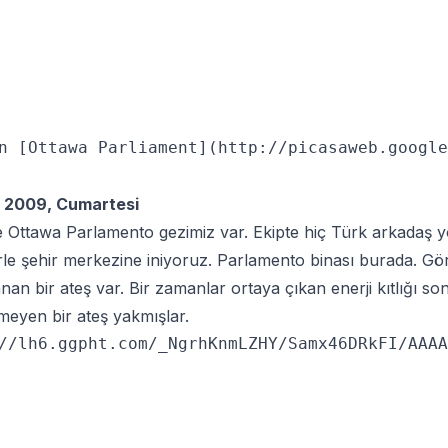
n [Ottawa Parliament](http://picasaweb.google
 2009, Cumartesi
 Ottawa Parlamento gezimiz var. Ekipte hiç Türk arkadaş yo
le şehir merkezine iniyoruz. Parlamento binası burada. Gö
anan bir ateş var. Bir zamanlar ortaya çıkan enerji kıtlığı s
eyen bir ateş yakmışlar.
//lh6.ggpht.com/_NgrhKnmLZHY/Samx46DRkFI/AAAA