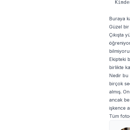
  Kimde
Buraya ka
Güzel bir
Çıkışta y
öğreniyor
bilmiyoru
Ekipteki 
birlikte 
Nedir bu 
birçok se
almış. On
ancak ben
işkence a
Tüm foto