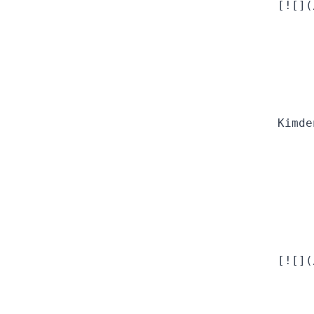
  [![](
  Kimde
  [![](