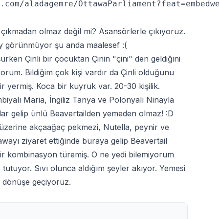
.com/aladagemre/OttawaParliament?feat=embedwe
 çıkmadan olmaz değil mi? Asansörlerle çıkıyoruz.
şey görünmüyor şu anda maalesef :(
urken Çinli bir çocuktan Çinin "çini" den geldiğini
orum. Bildiğim çok kişi vardır da Çinli olduğunu
r yermiş. Koca bir kuyruk var. 20-30 kişilik.
biyalı Maria, İngiliz Tanya ve Polonyalı Ninayla
kadar gelip ünlü Beavertailden yemeden olmaz! :D
 üzerine akçaağaç pekmezi, Nutella, peynir ve
wayı ziyaret ettiğinde buraya gelip Beavertail
bir kombinasyon türemiş. O ne yedi bilemiyorum
utuyor. Sıvı olunca aldığım şeyler akıyor. Yemesi
k dönüşe geçiyoruz.