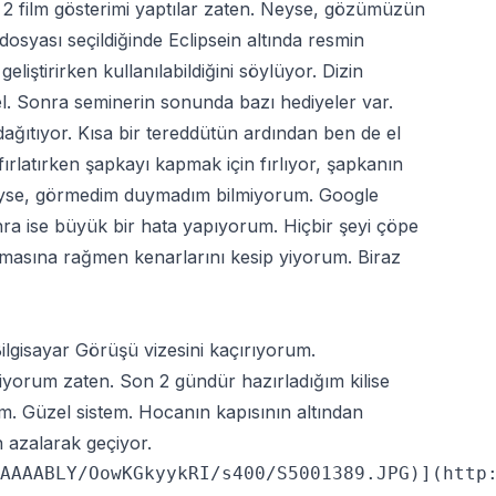
2 film gösterimi yaptılar zaten. Neyse, gözümüzün
 dosyası seçildiğinde Eclipsein altında resmin
liştirirken kullanılabildiğini söylüyor. Dizin
el. Sonra seminerin sonunda bazı hediyeler var.
 dağıtıyor. Kısa bir tereddütün ardından ben de el
rlatırken şapkayı kapmak için fırlıyor, şapkanın
) Neyse, görmedim duymadım bilmiyorum. Google
a ise büyük bir hata yapıyorum. Hiçbir şeyi çöpe
masına rağmen kenarlarını kesip yiyorum. Biraz
ilgisayar Görüşü vizesini kaçırıyorum.
iyorum zaten. Son 2 gündür hazırladığım kilise
m. Güzel sistem. Hocanın kapısının altından
n azalarak geçiyor.
AAAABLY/OowKGkyykRI/s400/S5001389.JPG)](http: