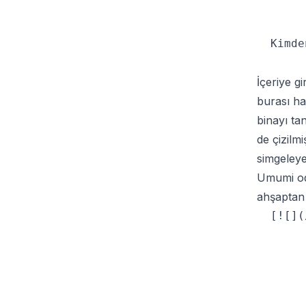
  Kimde
İçeriye g
burası ha
binayı ta
de çizilm
simgeleye
Umumi oda
ahşaptan 
  [![](