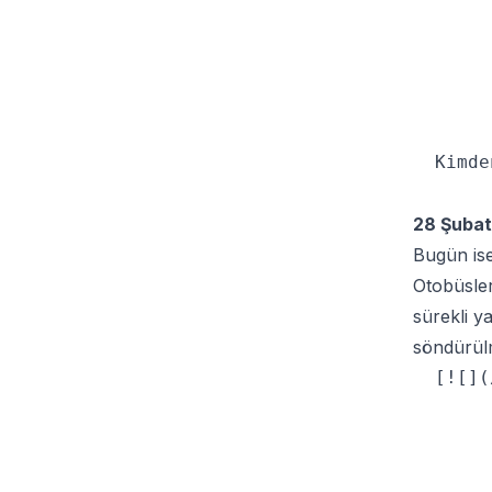
  Kimde
28 Şubat
Bugün ise
Otobüsler
sürekli y
söndürülm
  [![](