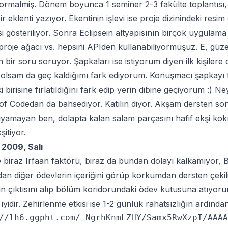
rmalmiş. Dönem boyunca 1 seminer 2-3 fakülte toplantısı, 
 eklenti yazıyor. Ekentinin işlevi ise proje dizinindeki resim
 gösteriliyor. Sonra Eclipsein altyapısının birçok uygulama ge
/proje ağacı vs. hepsini APIden kullanabiliyormuşuz. E, güz
n bir soru soruyor. Şapkaları ise istiyorum diyen ilk kişilere
 olsam da geç kaldığımı fark ediyorum. Konuşmacı şapkayı fı
 birisine fırlatıldığını fark edip yerin dibine geçiyorum :
 Codedan da bahsediyor. Katılın diyor. Akşam dersten sonr
yamayan ben, dolapta kalan salam parçasını hafif ekşi kok
şitiyor.
 2009, Salı
 biraz Irfaan faktörü, biraz da bundan dolayı kalkamıyor, B
an diğer ödevlerin içeriğini görüp korkumdan dersten çekil
 çıktısını alıp bölüm koridorundaki ödev kutusuna atıyoru
iyidir. Zehirlenme etkisi ise 1-2 günlük rahatsızlığın ardında
//lh6.ggpht.com/_NgrhKnmLZHY/Samx5RwXzpI/AAAA