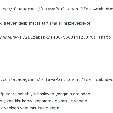
.com/aladagemre/OttawaParliament?feat=embedwe
 İsteyen gelip meclis tartışmalarını izleyebiliyor.
AAAABMw/H72NEzmbInk/s400/S5001412.JPG)](http:
.com/aladagemre/OttawaParliament?feat=embedwe
ığı sigara sebebiyle başlayan yangının ardından
çıkan kişi kapıyı kapatarak çıkmış ve yangın
 yeniden yapılmış. İşte o kapı: