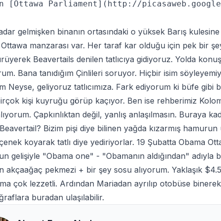
n [Ottawa Parliament](http://picasaweb.google
dar gelmişken binanın ortasındaki o yüksek Barış kulesine
 Ottawa manzarası var. Her taraf kar olduğu için pek bir 
ürüyerek Beavertails denilen tatlıcıya gidiyoruz. Yolda konuş
um. Bana tanıdığım Çinlileri soruyor. Hiçbir isim söyleyemiy
m Neyse, geliyoruz tatlıcımıza. Fark ediyorum ki büfe gibi bi
birçok kişi kuyruğu görüp kaçıyor. Ben ise rehberimiz Kolom
kalıyorum. Çapkınlıktan değil, yanlış anlaşılmasın. Buraya 
Beavertail? Bizim pişi diye bilinen yağda kızarmış hamurun
çenek koyarak tatlı diye yediriyorlar. 19 Şubatta Obama Otta
un gelişiyle "Obama one" - "Obamanın aldığından" adıyla 
 akçaağaç pekmezi + bir şey sosu alıyorum. Yaklaşık $4.5 t
ma çok lezzetli. Ardından Mariadan ayrılıp otobüse binere
ğraflara
buradan
ulaşılabilir.