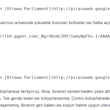
n [Ottawa Parliament](http://picasaweb.google
i salonun arkasında yüksekte bulunan koltuklar ise halka açık.
//lh4.ggpht.com/_NgrhKnmLZHY/SamyWgFUs-I/AAAA
n [Ottawa Parliament](http://picasaweb.google
üphaneye ilerliyoruz. Bina, birisinin söndürmeden çöpe att
. Tek geride kalan ise kütüphaneymiş. Çünkü kütüphaneden 
aşamamış. Binanın geri kalanı ise özgün haline uygun olarak