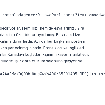
.com/aladagemre/OttawaParliament?feat=embedwe
 geçiriyorlar. Hem bizi, hem de eşyalarımızı. Zira
izim için özel bir tur ayarlamış. Bir adam bize
akalarla duvarlarda. Ayrıca her başkanın portresi
kça yer edinmiş binada. Fransızları ve İngilizleri
rlar Kanadayı keşfeden kişinin hikayesini anlatıyor.
ğırlıyormuş. Sonra oturum salonuna geçiyor ve
AAAABMo/DQD9WU0ugXw/s400/S5001405.JPG)](http: