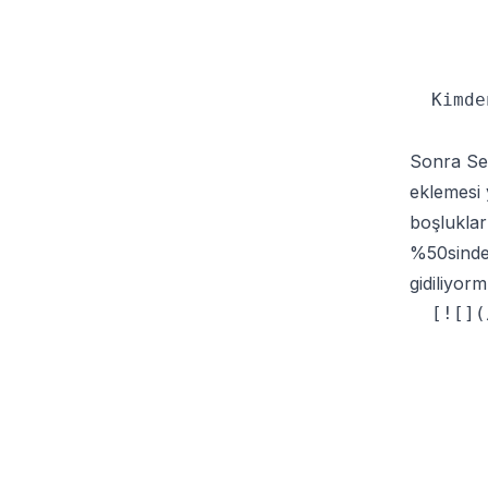
  Kimde
Sonra Se
eklemesi 
boşluklar
%50sinden
gidiliyor
  [![](