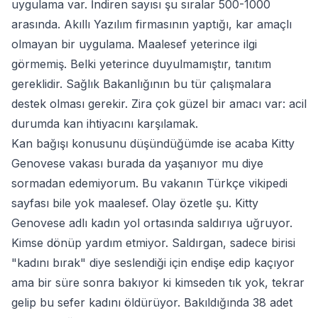
uygulama var. İndiren sayısı şu sıralar 500-1000
arasında. Akıllı Yazılım firmasının yaptığı, kar amaçlı
olmayan bir uygulama. Maalesef yeterince ilgi
görmemiş. Belki yeterince duyulmamıştır, tanıtım
gereklidir. Sağlık Bakanlığının bu tür çalışmalara
destek olması gerekir. Zira çok güzel bir amacı var: acil
durumda kan ihtiyacını karşılamak.
Kan bağışı konusunu düşündüğümde ise acaba
Kitty
Genovese vakası
burada da yaşanıyor mu diye
sormadan edemiyorum. Bu vakanın Türkçe vikipedi
sayfası bile yok maalesef. Olay özetle şu. Kitty
Genovese adlı kadın yol ortasında saldırıya uğruyor.
Kimse dönüp yardım etmiyor. Saldırgan, sadece birisi
"kadını bırak" diye seslendiği için endişe edip kaçıyor
ama bir süre sonra bakıyor ki kimseden tık yok, tekrar
gelip bu sefer kadını öldürüyor. Bakıldığında 38 adet